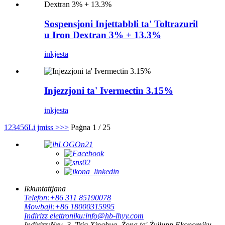
Sospensjoni Injettabbli ta' Toltrazuril
u Iron Dextran 3% + 13.3%
inkjesta
Injezzjoni ta' Ivermectin 3.15%
inkjesta
1
2
3
4
5
6
Li jmiss >
>>
Paġna 1 / 25
Ikkuntattjana
Telefon:
+86 311 85190078
Mowbajl:
+86 18000315995
Indirizz elettroniku:
info@hb-lhyy.com
Indirizz:
Nru. 3, Triq Xinghua, Żona ta' Żvilupp Ekonomiku,