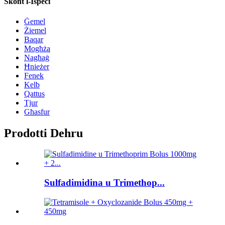
Skont l-Ispeċi
Ġemel
Żiemel
Baqar
Mogħża
Nagħaġ
Ħnieżer
Fenek
Kelb
Qattus
Tjur
Għasfur
Prodotti Dehru
Sulfadimidina u Trimethop...