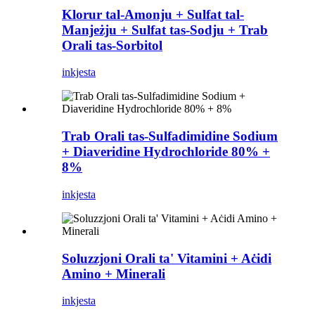
Klorur tal-Amonju + Sulfat tal-
Manjeżju + Sulfat tas-Sodju + Trab
Orali tas-Sorbitol
inkjesta
Trab Orali tas-Sulfadimidine Sodium
+ Diaveridine Hydrochloride 80% +
8%
inkjesta
Soluzzjoni Orali ta' Vitamini + Aċidi
Amino + Minerali
inkjesta