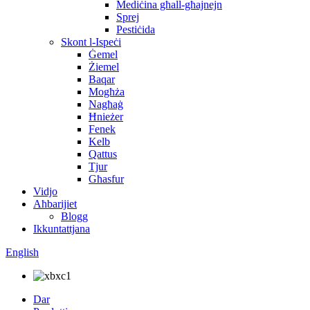
Mediċina għall-għajnejn
Sprej
Pestiċida
Skont l-Ispeċi
Ġemel
Żiemel
Baqar
Mogħża
Nagħaġ
Ħnieżer
Fenek
Kelb
Qattus
Tjur
Għasfur
Vidjo
Aħbarijiet
Blogg
Ikkuntattjana
English
Dar