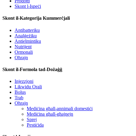
Prodotti
Skont l-Ispeċi
Skont il-Kategorija Kummerċjali
Antibatteriku
Analġeżiku
Antielmintiku
Nutrijent
Ormonali
Oħrajn
Skont il-Formola tad-Dożaġġ
Injezzjoni
Likwidu Orali
Bolus
Trab
Oħrajn
Mediċina għall-annimali domestiċi
Mediċina għall-għajnejn
Sprej
Pestiċida