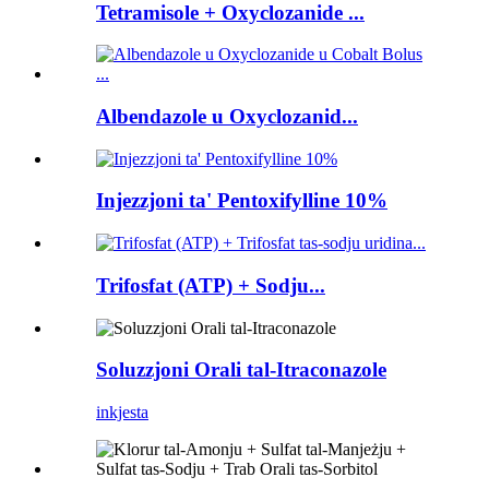
Tetramisole + Oxyclozanide ...
Albendazole u Oxyclozanid...
Injezzjoni ta' Pentoxifylline 10%
Trifosfat (ATP) + Sodju...
Soluzzjoni Orali tal-Itraconazole
inkjesta