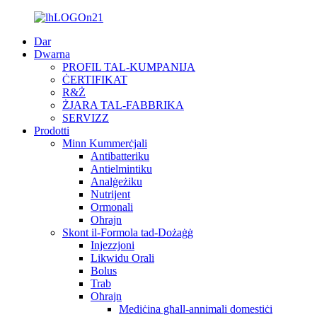
Dar
Dwarna
PROFIL TAL-KUMPANIJA
ĊERTIFIKAT
R&Ż
ŻJARA TAL-FABBRIKA
SERVIZZ
Prodotti
Minn Kummerċjali
Antibatteriku
Antielmintiku
Analġeżiku
Nutrijent
Ormonali
Oħrajn
Skont il-Formola tad-Dożaġġ
Injezzjoni
Likwidu Orali
Bolus
Trab
Oħrajn
Mediċina għall-annimali domestiċi