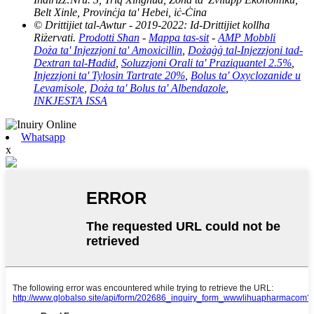
Belt Xinle, Provinċja ta' Hebei, iċ-Ċina
© Drittijiet tal-Awtur - 2019-2022: Id-Drittijiet kollha
Riżervati.
Prodotti Sħan
-
Mappa tas-sit
-
AMP Mobbli
Doża ta' Injezzjoni ta' Amoxicillin
,
Dożaġġ tal-Injezzjoni tad-
Dextran tal-Ħadid
,
Soluzzjoni Orali ta' Praziquantel 2.5%
,
Injezzjoni ta' Tylosin Tartrate 20%
,
Bolus ta' Oxyclozanide u
Levamisole
,
Doża ta' Bolus ta' Albendazole
,
INKJESTA ISSA
Whatsapp
x