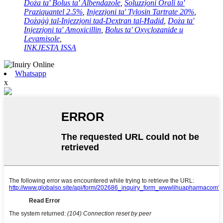
Doża ta' Bolus ta' Albendazole
,
Soluzzjoni Orali ta'
Praziquantel 2.5%
,
Injezzjoni ta' Tylosin Tartrate 20%
,
Dożaġġ tal-Injezzjoni tad-Dextran tal-Ħadid
,
Doża ta'
Injezzjoni ta' Amoxicillin
,
Bolus ta' Oxyclozanide u
Levamisole
,
INKJESTA ISSA
Whatsapp
x