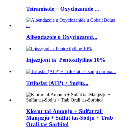
Tetramisole + Oxyclozanide ...
Albendazole u Oxyclozanid...
Injezzjoni ta' Pentoxifylline 10%
Trifosfat (ATP) + Sodju...
Klorur tal-Amonju + Sulfat tal-
Manjeżju + Sulfat tas-Sodju + Trab
Orali tas-Sorbitol