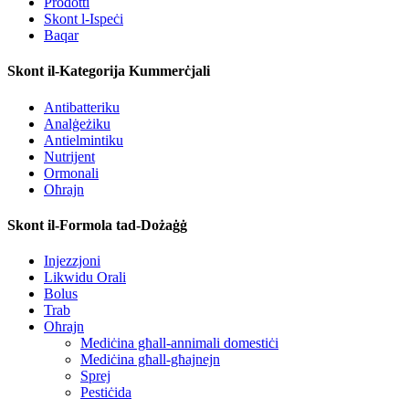
Prodotti
Skont l-Ispeċi
Baqar
Skont il-Kategorija Kummerċjali
Antibatteriku
Analġeżiku
Antielmintiku
Nutrijent
Ormonali
Oħrajn
Skont il-Formola tad-Dożaġġ
Injezzjoni
Likwidu Orali
Bolus
Trab
Oħrajn
Mediċina għall-annimali domestiċi
Mediċina għall-għajnejn
Sprej
Pestiċida