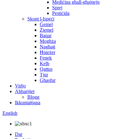
Mediċina għall-għajnejn
Sprej
Pestiċida
Skont l-Ispeċi
Ġemel
Żiemel
Baqar
Mogħża
Nagħaġ
Ħnieżer
Fenek
Kelb
Qattus
Tjur
Għasfur
Vidjo
Aħbarijiet
Blogg
Ikkuntattjana
English
Dar