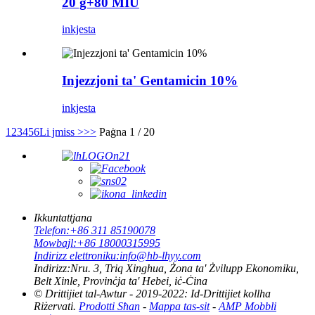
20 g+80 MIU
inkjesta
Injezzjoni ta' Gentamicin 10%
inkjesta
1
2
3
4
5
6
Li jmiss >
>>
Paġna 1 / 20
Ikkuntattjana
Telefon:
+86 311 85190078
Mowbajl:
+86 18000315995
Indirizz elettroniku:
info@hb-lhyy.com
Indirizz:
Nru. 3, Triq Xinghua, Żona ta' Żvilupp Ekonomiku,
Belt Xinle, Provinċja ta' Hebei, iċ-Ċina
© Drittijiet tal-Awtur - 2019-2022: Id-Drittijiet kollha
Riżervati.
Prodotti Sħan
-
Mappa tas-sit
-
AMP Mobbli