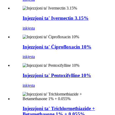
Injezzjoni ta' Ivermectin 3.15%
inkjesta
Injezzjoni ta' Ċiprofloxacin 10%
inkjesta
Injezzjoni ta' Pentoxifylline 10%
inkjesta
Injezzjoni ta' Trichlormethiazide +
Betamethasone 1% + 0.055%