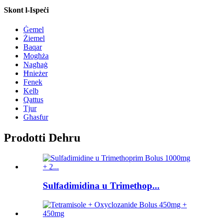
Skont l-Ispeċi
Ġemel
Żiemel
Baqar
Mogħża
Nagħaġ
Ħnieżer
Fenek
Kelb
Qattus
Tjur
Għasfur
Prodotti Dehru
Sulfadimidina u Trimethop...