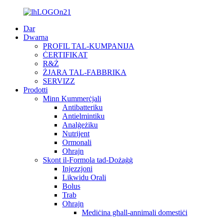
Dar
Dwarna
PROFIL TAL-KUMPANIJA
ĊERTIFIKAT
R&Ż
ŻJARA TAL-FABBRIKA
SERVIZZ
Prodotti
Minn Kummerċjali
Antibatteriku
Antielmintiku
Analġeżiku
Nutrijent
Ormonali
Oħrajn
Skont il-Formola tad-Dożaġġ
Injezzjoni
Likwidu Orali
Bolus
Trab
Oħrajn
Mediċina għall-annimali domestiċi