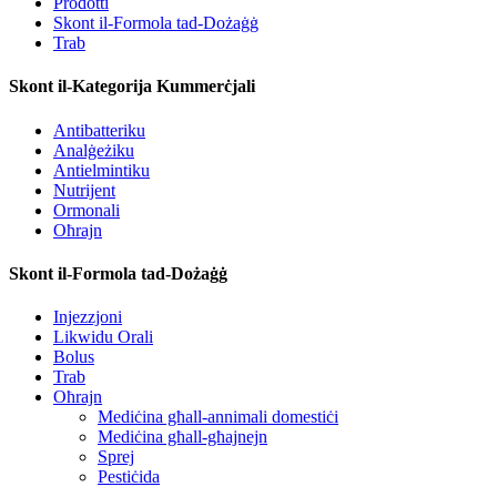
Prodotti
Skont il-Formola tad-Dożaġġ
Trab
Skont il-Kategorija Kummerċjali
Antibatteriku
Analġeżiku
Antielmintiku
Nutrijent
Ormonali
Oħrajn
Skont il-Formola tad-Dożaġġ
Injezzjoni
Likwidu Orali
Bolus
Trab
Oħrajn
Mediċina għall-annimali domestiċi
Mediċina għall-għajnejn
Sprej
Pestiċida