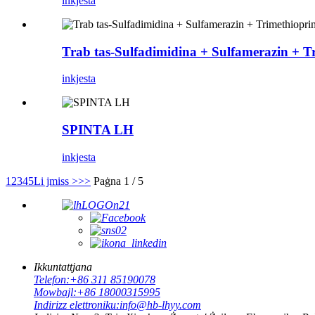
inkjesta
Trab tas-Sulfadimidina + Sulfamerazin +
inkjesta
SPINTA LH
inkjesta
1
2
3
4
5
Li jmiss >
>>
Paġna 1 / 5
Ikkuntattjana
Telefon:
+86 311 85190078
Mowbajl:
+86 18000315995
Indirizz elettroniku:
info@hb-lhyy.com