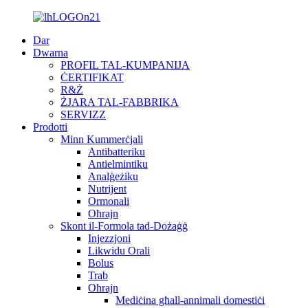
Dar
Dwarna
PROFIL TAL-KUMPANIJA
ĊERTIFIKAT
R&Ż
ŻJARA TAL-FABBRIKA
SERVIZZ
Prodotti
Minn Kummerċjali
Antibatteriku
Antielmintiku
Analġeżiku
Nutrijent
Ormonali
Oħrajn
Skont il-Formola tad-Dożaġġ
Injezzjoni
Likwidu Orali
Bolus
Trab
Oħrajn
Mediċina għall-annimali domestiċi