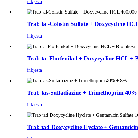
inkjesta
Trab tal-Colistin Sulfate + Doxycycline H
inkjesta
Trab ta' Florfenikol + Doxycycline HCL +
inkjesta
Trab tas-Sulfadiazine + Trimethoprim 40
inkjesta
Trab tad-Doxycycline Hyclate + Gentamici