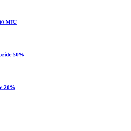
+80 MIU
loride 50%
de 20%