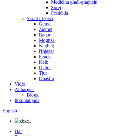
Mediċina għall-għajnejn
Sprej
Pestiċida
Skont l-Ispeċi
Ġemel
Żiemel
Baqar
Mogħża
Nagħaġ
Ħnieżer
Fenek
Kelb
Qattus
Tjur
Għasfur
Vidjo
Aħbarijiet
Blogg
Ikkuntattjana
English
Dar