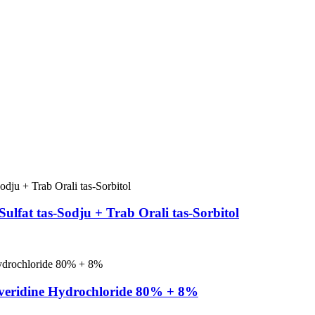
ulfat tas-Sodju + Trab Orali tas-Sorbitol
averidine Hydrochloride 80% + 8%