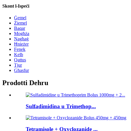
Skont l-Ispeċi
Ġemel
Żiemel
Baqar
Mogħża
Nagħaġ
Ħnieżer
Fenek
Kelb
Qattus
Tjur
Għasfur
Prodotti Dehru
Sulfadimidina u Trimethop...
Tetramisole + Oxyclozanide ...