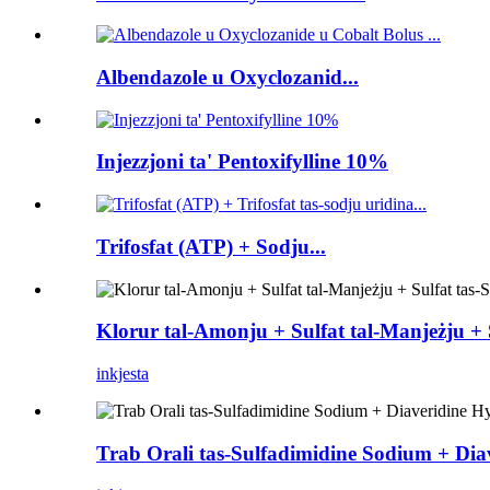
Albendazole u Oxyclozanid...
Injezzjoni ta' Pentoxifylline 10%
Trifosfat (ATP) + Sodju...
Klorur tal-Amonju + Sulfat tal-Manjeżju + S
inkjesta
Trab Orali tas-Sulfadimidine Sodium + Di