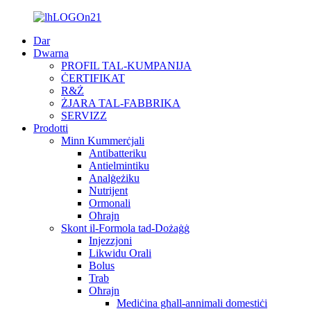
Dar
Dwarna
PROFIL TAL-KUMPANIJA
ĊERTIFIKAT
R&Ż
ŻJARA TAL-FABBRIKA
SERVIZZ
Prodotti
Minn Kummerċjali
Antibatteriku
Antielmintiku
Analġeżiku
Nutrijent
Ormonali
Oħrajn
Skont il-Formola tad-Dożaġġ
Injezzjoni
Likwidu Orali
Bolus
Trab
Oħrajn
Mediċina għall-annimali domestiċi