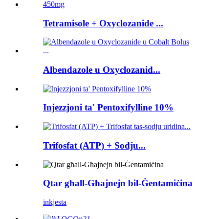
Tetramisole + Oxyclozanide ...
Albendazole u Oxyclozanid...
Injezzjoni ta' Pentoxifylline 10%
Trifosfat (ATP) + Sodju...
Qtar għall-Għajnejn bil-Ġentamiċina
inkjesta