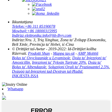
Ikkuntattjana
Telefon:
+86 311 85190078
Mowbajl:
+86 18000315995
Indirizz elettroniku:
info@hb-lhyy.com
Indirizz:
Nru. 3, Triq Xinghua, Żona ta' Żvilupp Ekonomiku,
Belt Xinle, Provinċja ta' Hebei, iċ-Ċina
© Drittijiet tal-Awtur - 2019-2022: Id-Drittijiet kollha
Riżervati.
Prodotti Sħan
-
Mappa tas-sit
-
AMP Mobbli
Bolus ta' Oxyclozanide u Levamisole
,
Doża ta' Injezzjoni ta'
Amoxicillin
,
Injezzjoni ta' Tylosin Tartrate 20%
,
Doża ta'
Bolus ta' Albendazole
,
Soluzzjoni Orali ta' Praziquantel 2.5%
,
Dożaġġ tal-Injezzjoni tad-Dextran tal-Ħadid
,
INKJESTA ISSA
Whatsapp
x