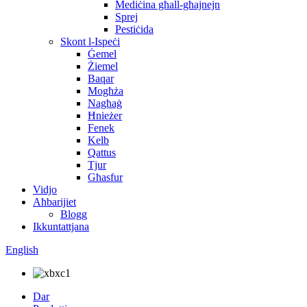
Mediċina għall-għajnejn
Sprej
Pestiċida
Skont l-Ispeċi
Ġemel
Żiemel
Baqar
Mogħża
Nagħaġ
Ħnieżer
Fenek
Kelb
Qattus
Tjur
Għasfur
Vidjo
Aħbarijiet
Blogg
Ikkuntattjana
English
Dar