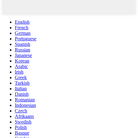
English
French
German
Portuguese
Spanish
Russian
Japanese
Korean
Arabic
Irish
Greek
Turkish
Italian
Danish
Romanian
Indonesian
Czech
Afrikaans
Swedish
Polish
Basque