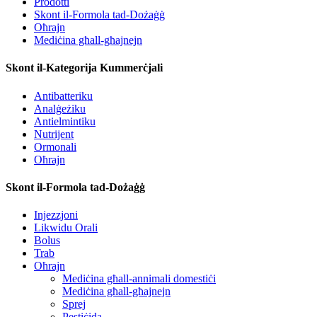
Prodotti
Skont il-Formola tad-Dożaġġ
Oħrajn
Mediċina għall-għajnejn
Skont il-Kategorija Kummerċjali
Antibatteriku
Analġeżiku
Antielmintiku
Nutrijent
Ormonali
Oħrajn
Skont il-Formola tad-Dożaġġ
Injezzjoni
Likwidu Orali
Bolus
Trab
Oħrajn
Mediċina għall-annimali domestiċi
Mediċina għall-għajnejn
Sprej
Pestiċida