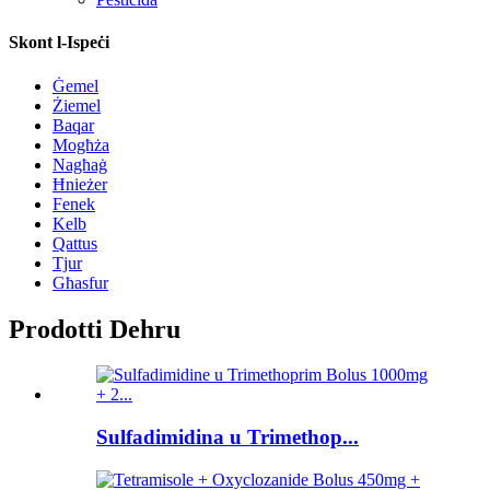
Skont l-Ispeċi
Ġemel
Żiemel
Baqar
Mogħża
Nagħaġ
Ħnieżer
Fenek
Kelb
Qattus
Tjur
Għasfur
Prodotti Dehru
Sulfadimidina u Trimethop...